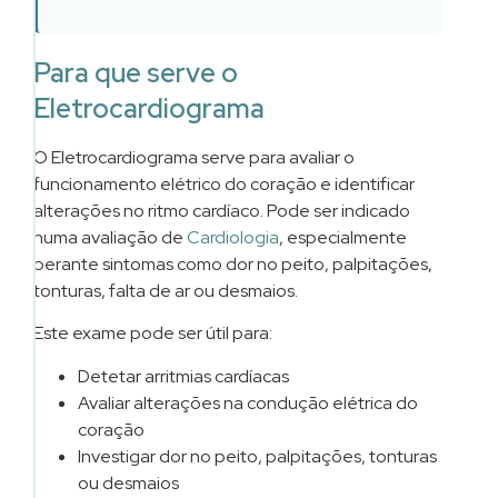
Lisboa
–
Para que serve o
Campo
Eletrocardiograma
Grande
→
O Eletrocardiograma serve para avaliar o
Lifefocus
funcionamento elétrico do coração e identificar
Lisboa
alterações no ritmo cardíaco. Pode ser indicado
–
numa avaliação de
Cardiologia
, especialmente
Rua
perante sintomas como dor no peito, palpitações,
da
tonturas, falta de ar ou desmaios.
Palma
Pode
→
marcar
Este exame pode ser útil para:
Lifefocus
o
Mirandela
seu
Detetar arritmias cardíacas
exame
–
Avaliar alterações na condução elétrica do
de
Hospital
coração
Eletrocardiograma
Terra
–
Investigar dor no peito, palpitações, tonturas
ECG
Quente
ou desmaios