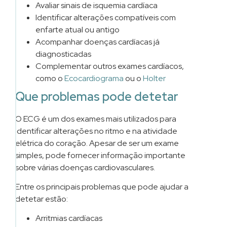
em:
→
Avaliar sinais de isquemia cardíaca
Lifefocus
Identificar alterações compatíveis com
Porto
enfarte atual ou antigo
–
Acompanhar doenças cardíacas já
Hospital
diagnosticadas
da
Complementar outros exames cardíacos,
Lapa
como o
Ecocardiograma
ou o
Holter
→
Que problemas pode detetar
Lifefocus
Santiago
O ECG é um dos exames mais utilizados para
do
identificar alterações no ritmo e na atividade
Cacém
elétrica do coração. Apesar de ser um exame
→
simples, pode fornecer informação importante
Lifefocus
sobre várias doenças cardiovasculares.
Setúbal
→
Entre os principais problemas que pode ajudar a
Lifefocus
detetar estão:
Évora
Arritmias cardíacas
→