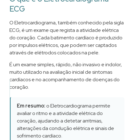
Marque
ECG
agora
o
O Eletrocardiograma, também conhecido pela sigla
seu
Marcar
ECG, é um exame que regista a atividade elétrica
exame
Exame
do coração. Cada batimento cardíaco é produzido
Eletrocardiograma
por impulsos elétricos, que podem ser captados
–
através de elétrodos colocados na pele.
ECG
É um exame simples, rápido, não invasivo e indolor,
muito utilizado na avaliação inicial de sintomas
cardíacos e no acompanhamento de doenças do
coração.
Lifefocus
Barreiro
Em resumo:
o Eletrocardiograma permite
→
avaliar o ritmo e a atividade elétrica do
Lifefocus
coração, ajudando a detetar arritmias,
Carregado
alterações da condução elétrica e sinais de
→
sofrimento cardíaco.
Lifefocus