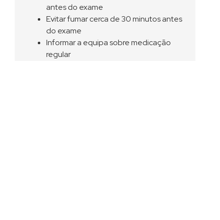
antes do exame
Evitar fumar cerca de 30 minutos antes
do exame
Informar a equipa sobre medicação
regular
Levar exames cardíacos anteriores, se
existirem
Na maioria dos casos, o doente pode
manter a alimentação habitual e tomar a
medicação prescrita, salvo indicação médica
em contrário.
Quanto tempo demora o
Eletrocardiograma?
O Eletrocardiograma é um exame muito
rápido. Normalmente demora apenas alguns
minutos e é frequentemente realizado em
menos de 10 minutos.