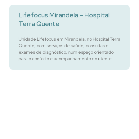
Lifefocus Mirandela – Hospital
Terra Quente
Unidade Lifefocus em Mirandela, no Hospital Terra
Quente, com serviços de saúde, consultas e
exames de diagnóstico, num espaço orientado
para o conforto e acompanhamento do utente.
Lifefocus Monção
Unidade Lifefocus em Monção com serviços de
saúde e consultas de especialidade, num espaço
orientado para o conforto e acompanhamento do
utente.