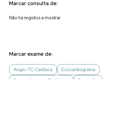
Marcar consulta de:
Não há registos a mostrar.
Marcar exame de:
Angio-TC Cardíaca
Ecocardiograma
Ecocardiograma Pediátrico
Ecografia
Ecografia Ginecológica, Pélvica e Abdominal
Ecografia Obstétrica
Holter
Holter 7 dias
Holter Pediátrico
MAPA
MAPA Pediátrico
Mamografia
Prova de esforço
Prova de esforço Pediátrica