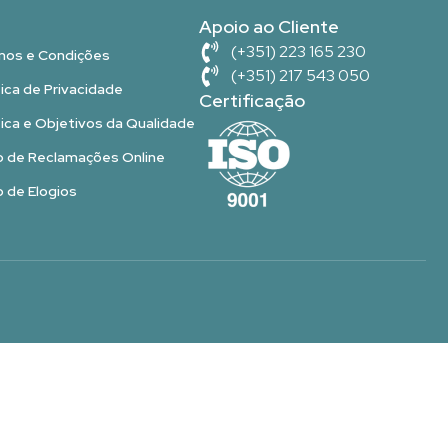
Apoio ao Cliente
(+351) 223 165 230
mos e Condições
(+351) 217 543 050
tica de Privacidade
Certificação
tica e Objetivos da Qualidade
o de Reclamações Online
o de Elogios