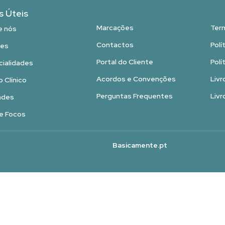
s Úteis
Marcações
Ter
e nós
Contactos
Polí
es
Portal do Cliente
Polí
cialidades
Acordos e Convenções
Livr
 Clínico
Perguntas Frequentes
Livr
ades
e Focos
Basicamente.pt